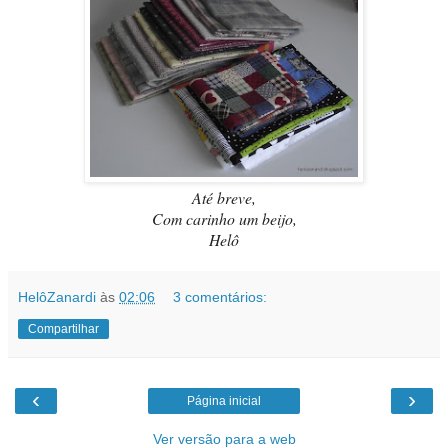
Até breve,
Com carinho um beijo,
Helô
HelôZanardi
às
02:06
3 comentários:
Compartilhar
‹
›
Página inicial
Ver versão para a web